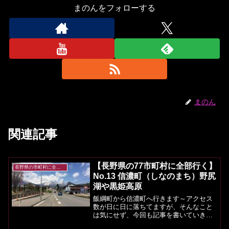
まのんをフォローする
まのん
関連記事
【長野県の77市町村に全部行く】
長野県の市町村に全部行く
No.13 信濃町（しなのまち）野尻
湖や黒姫高原
飯綱町から信濃町へ行きます～アクセス
数が日に日に落ちてますが、そんなこと
は気にせず、今回も記事を書いていきま
す(｀･ω･´)ゞ信濃町の基本情報人口：