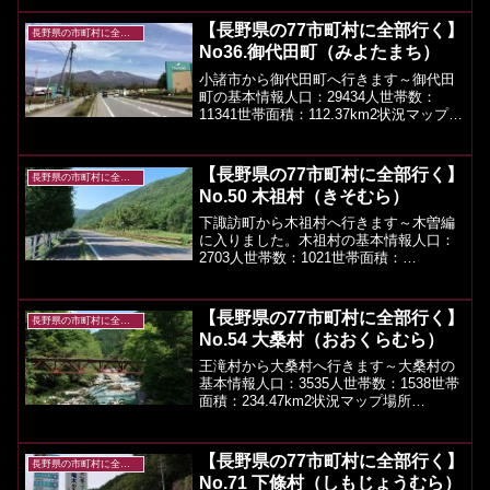
8339人（2019年3月現在)面積：149.3km2
新潟県と接しております。思ったよりも
【長野県の77市町村に全部行く】
長野県の市町村に全部行く
人...
No36.御代田町（みよたまち）
小諸市から御代田町へ行きます～御代田
町の基本情報人口：29434人世帯数：
11341世帯面積：112.37km2状況マップ場
所（googlemap）御代田町のツーリング
スポットや観光など浅間山、浅間縄文ミ
ュージアム、真楽寺などございます
【長野県の77市町村に全部行く】
長野県の市町村に全部行く
が、...
No.50 木祖村（きそむら）
下諏訪町から木祖村へ行きます～木曽編
に入りました。木祖村の基本情報人口：
2703人世帯数：1021世帯面積：
140.5km2状況マップ場所（googlemap）
木祖村のツーリングスポットや観光など
木曽なのに木祖村とちょっと紛らわしい
【長野県の77市町村に全部行く】
長野県の市町村に全部行く
名前なの...
No.54 大桑村（おおくらむら）
王滝村から大桑村へ行きます～大桑村の
基本情報人口：3535人世帯数：1538世帯
面積：234.47km2状況マップ場所
（googlemap）大桑村のツーリングスポ
ットや観光など阿寺渓谷が有名ですね。
ツーリングルートと観光については、木
【長野県の77市町村に全部行く】
長野県の市町村に全部行く
曽山脈...
No.71 下條村（しもじょうむら）