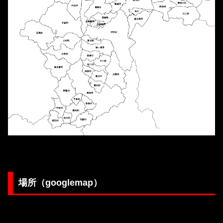
場所（googlemap）