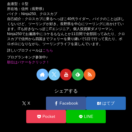
血液型：０型
所在地：信州（長野県）
バイク：Ninja250、クロスカブ
自己紹介：クロスカブに乗るへっぽこ40代ライダー。バイクのことは詳し
くないけど、ツーリングが好き。長野県を中心にツーリングに出かけてい
ます。ITも好きなへっぽこITエンジニア。個人投資家ダメリーマン。
Ninja250でお遍路中にコケるもなんとか11日間で全部回ってみたり、クロ
スカブで信州から四国までフェリーを乗り継いで1日で行って見たり、ボ
ロボロになりながら、ツーリングライフを楽しんでいます。
詳しいプロフィールは
こちら
ブログランキング参加中♪
順位はバナーをクリック！
シェアする
X
Facebook
はてブ
Pocket
LINE