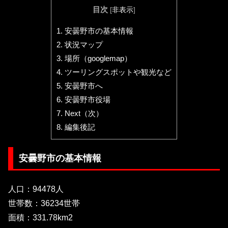
目次
[
非表示
]
1.
安曇野市の基本情報
2.
状況マップ
3.
場所（googlemap）
4.
ツーリングスポットや観光など
5.
安曇野市へ
6.
安曇野市役場
7.
Next（次）
8.
編集後記
安曇野市の基本情報
人口：94478人
世帯数：36234世帯
面積：331.78km2