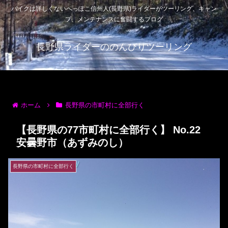
バイクは詳しくないへっぽこ信州人(長野県)ライダーがツーリング、キャン
プ、メンテナンスに奮闘するブログ
長野県ライダーののんびりツーリング
ホーム
長野県の市町村に全部行く
【長野県の77市町村に全部行く】 No.22
安曇野市（あずみのし）
長野県の市町村に全部行く