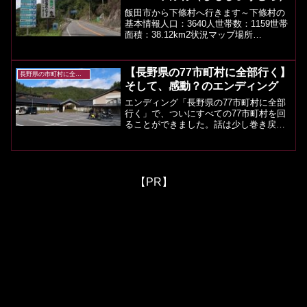
飯田市から下條村へ行きます～下條村の
基本情報人口：3640人世帯数：1159世帯
面積：38.12km2状況マップ場所
（googlemap）下條村のツーリングスポ
ットや観光などツーリングルード快走路
としては国道１５１号線となるのです
【長野県の77市町村に全部行く】
長野県の市町村に全部行く
が、下條村...
そして、感動？のエンディング
エンディング「長野県の77市町村に全部
行く」で、ついにすべての77市町村を回
ることができました。話は少し巻き戻り
まして、最後の市町村、根羽村へ行くと
ころから始めます。--- 前回の記事 ---根羽
村役場入り口に差し掛かりました。ここ
から入っ...
【PR】