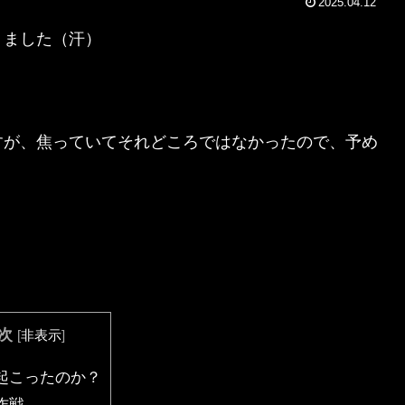
2025.04.12
りました（汗）
すが、焦っていてそれどころではなかったので、予め
次
[
非表示
]
起こったのか？
作戦