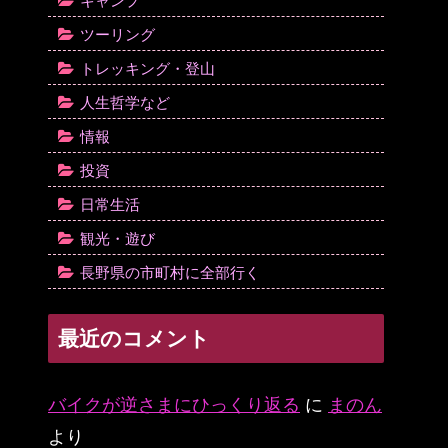
キャンプ
ツーリング
トレッキング・登山
人生哲学など
情報
投資
日常生活
観光・遊び
長野県の市町村に全部行く
最近のコメント
バイクが逆さまにひっくり返る
に
まのん
より