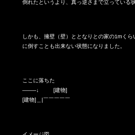
倒れたというより、真っ逆さまで立っている状態
しかも、擁壁（壁）ととなりとの家の1mくら
に倒すことも出来ない状態になりました。
ここに落ちた
——–↓ [建物]
[建物]＿|￣￣￣￣￣
イメージ図