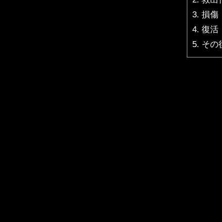
3.
損傷
4.
復活
5.
その