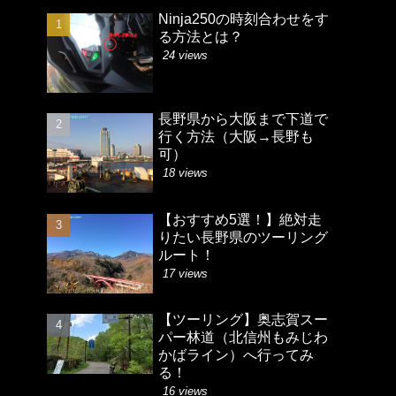
Ninja250の時刻合わせをす
る方法とは？
24 views
長野県から大阪まで下道で
行く方法（大阪→長野も
可）
18 views
【おすすめ5選！】絶対走
りたい長野県のツーリング
ルート！
17 views
【ツーリング】奥志賀スー
パー林道（北信州もみじわ
かばライン）へ行ってみ
る！
16 views