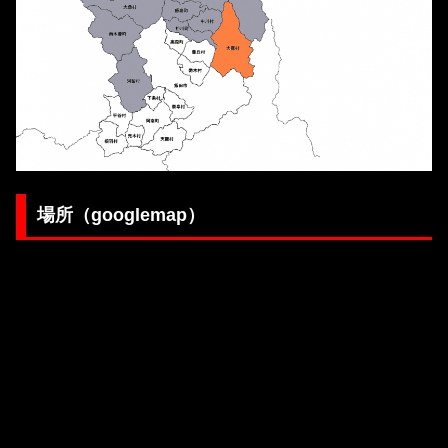
場所（googlemap）