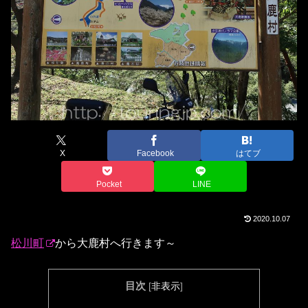
X
Facebook
はてブ
Pocket
LINE
2020.10.07
松川町
から大鹿村へ行きます～
目次
[
非表示
]