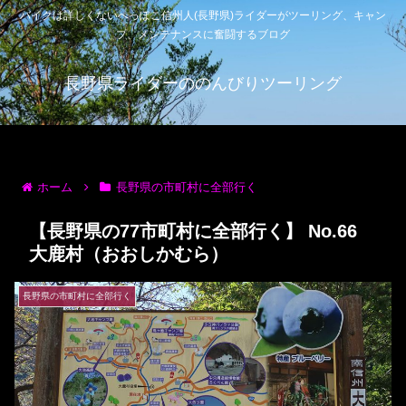
バイクは詳しくないへっぽこ信州人(長野県)ライダーがツーリング、キャン
プ、メンテナンスに奮闘するブログ
長野県ライダーののんびりツーリング
ホーム
長野県の市町村に全部行く
【長野県の77市町村に全部行く】 No.66
大鹿村（おおしかむら）
長野県の市町村に全部行く