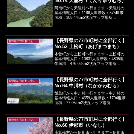
No.74 天龍村（てんりゅうむら）
阿南町から天龍村へ行きます～天龍村の
基本情報人口：1186人世帯数：575世帯
面積：109.44km2状況マップ場所
（googlemap）天龍村のツーリングスポ
ットや観光などやっぱり、天竜川沿いを
走る県道1号線と国道418号線とですねー
特に...
【長野県の77市町村に全部行く】
長野県の市町村に全部行く
No.52 上松町（あげまつまち）
木曽町から上松町へ行きます～上松町の
基本情報人口：10831人世帯数：4805世
帯面積：476.03km2状況マップ場所
（googlemap）上松町のツーリングスポ
ットや観光などツーリングロード・県道
508号線上松南木曽線2020年現在、一...
【長野県の77市町村に全部行く】
長野県の市町村に全部行く
No.64 中川村（なかがわむら）
飯島町から中川村へ行きます～中川村の
基本情報人口：4659人世帯数：1704世帯
面積：77.05km2状況マップ場所
（googlemap）中川村のツーリングスポ
ットや観光などツーリングルート県道18
号線国道153号線（坂戸峡交差点）から県
【長野県の77市町村に全部行く】
長野県の市町村に全部行く
道...
No.60 伊那市（いなし）
南箕輪村から伊那市へ行きます～伊那市