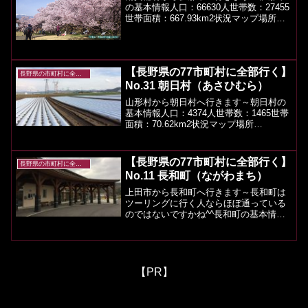
の基本情報人口：66630人世帯数：27455
世帯面積：667.93km2状況マップ場所
（googlemap）伊那市のツーリングスポ
ットや観光など伊那市は合併により大き
くなっていて、観光スポットも色々ご
ざ...
【長野県の77市町村に全部行く】
長野県の市町村に全部行く
No.31 朝日村（あさひむら）
山形村から朝日村へ行きます～朝日村の
基本情報人口：4374人世帯数：1465世帯
面積：70.62km2状況マップ場所
（googlemap）朝日村のツーリングスポ
ットや観光など朝日村で思いつくと言え
ば、あさひプライムスキー場かなぁ？国
【長野県の77市町村に全部行く】
長野県の市町村に全部行く
道、駅が...
No.11 長和町（ながわまち）
上田市から長和町へ行きます～長和町は
ツーリングに行く人ならほぼ通っている
のではないですかね^^長和町の基本情報
人口：6088人（2019年4月時点）面積：
183.95km2地図状況マップgooglemap長
和町の思い出言わずとしれたビーナス...
【PR】