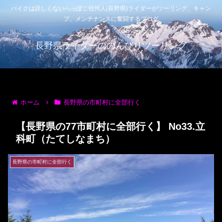
バイクは詳しくないへっぽこ信州人(長野県)ライダーがツーリング、キャン
プ、メンテナンスに奮闘するブログ
長野県ライダーののんびりツーリング
ホーム
長野県の市町村に全部行く
【長野県の77市町村に全部行く】 No33.立
科町（たてしなまち）
長野県の市町村に全部行く