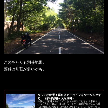
このあたりも別荘地帯。
蓼科は別荘が多いかも。
リッチな絶景！蓼科スカイラインをツーリングす
る！（蓼科牧場～大河原峠）
今回は、蓼科スカイラインをツーリングします！蓼科スカ
イラインは、蓼科山を望むルートで、蓼科牧場付近から佐
久の国道141号線までの道となります。さて、なぜ、リッ