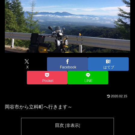
X
Facebook
はてブ
Pocket
LINE
2020.02.15
岡谷市から立科町へ行きます～
目次
[
非表示
]