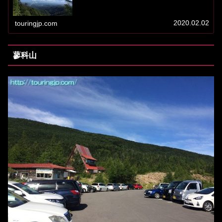
チかと言うと、「別荘」が比較的に多いルートなのです。
別荘＝お金持ち？お金持ち＝リッ...
2020.02.02
touringjp.com
蓼科山