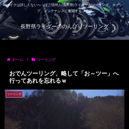
バイクは詳しくないへっぽこ信州人(長野県)ライダーがツーリング、キャン
プ、メンテナンスに奮闘するブログ
長野県ライダーののんびりツーリング
ホーム
ツーリング
おでんツーリング、略して「お～ツー」へ
行ってあれを忘れるｗ
ツーリング