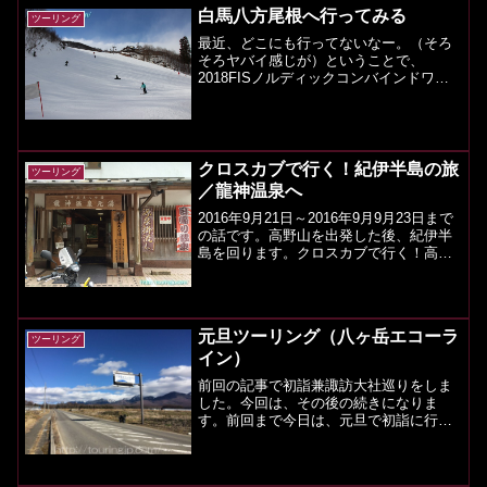
なりますので、だいぶ混み...
白馬八方尾根へ行ってみる
ツーリング
最近、どこにも行ってないなー。（そろ
そろヤバイ感じが）ということで、
2018FISノルディックコンバインドワー
ルドカップ白馬大会があるので、白馬八
方尾根のほうへ行ってみます～さて、先
日も関東地方や東京は雪が降って、交通
機関が麻痺して大変だみ...
クロスカブで行く！紀伊半島の旅
ツーリング
／龍神温泉へ
2016年9月21日～2016年9月9月23日まで
の話です。高野山を出発した後、紀伊半
島を回ります。クロスカブで行く！高野
山への旅 前編／満願達成は出来たのか
クロスカブで行く！高野山への旅 後編
ルート紀伊半島 1日目 高野山 龍神スカ
イライ...
元旦ツーリング（八ヶ岳エコーラ
ツーリング
イン）
前回の記事で初詣兼諏訪大社巡りをしま
した。今回は、その後の続きになりま
す。前回まで今日は、元旦で初詣に行き
ました。その後、せっかくなので、八ヶ
岳連峰を見に行きたいと思います。昨年
までにそれほど雪が降らず、諏訪方面の