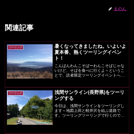
まのん
関連記事
暑くなってきましたね。いよいよ
ツーリング
夏本番、熱くツーリングイベン
ト！
こんばんわんこそばーわんこそばじゃな
いけど、そばを食べに行くよ～というこ
とで、読者限定ツーリングイベントへ参
加表明された皆様、当日はよろしくお願
いいたします。参加できるかもという方
にはすでにご案内を送信済みでございま
浅間サンライン(長野県)をツーリ
ツーリング
す。記事にて詳細な集合場...
ングする
今日は、浅間サンラインをツーリングし
ます～地図上田と軽井沢を結ぶ道路で
す。ツーリングツーリングで行くのであ
れば、上田方向から行くことを強くオス
スメします。国道18号線と浅間サンライ
ンの交点です。しばらく、町中の走行と