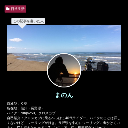
日常生活
この記事を書いた人
まのん
血液型：０型
所在地：信州（長野県）
バイク：Ninja250、クロスカブ
自己紹介：クロスカブに乗るへっぽこ40代ライダー。バイクのことは詳し
くないけど、ツーリングが好き。長野県を中心にツーリングに出かけてい
ます。ITも好きなへっぽこITエンジニア。個人投資家ダメリーマン。