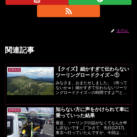
まのん
関連記事
【クイズ】細かすぎて伝わらない
日常生活
ツーリングロードクイズ～①
みなさま、おまたせしました。（待って
ないかｗ）細かすぎて伝わらないツーリ
ングロードクイズ～の時間ですよ^^とり
あえず、どこかのタイミングで、合計3問
をがんばって出してみます。もし、今
後、面白いとか続けたほうが良いとかご
知らない方に声をかけられて車に
日常生活
意見があれば、継続を考...
乗っていった結果
最近、ツーリングの話がなくてなんか申
し訳ないです＿|￣|○さて、先日(12/17)、
東京へ行っていたんですが、今回は、東