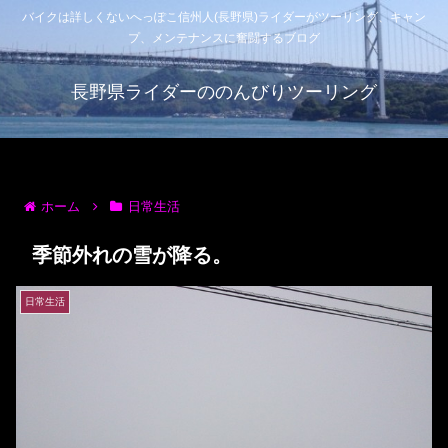
バイクは詳しくないへっぽこ信州人(長野県)ライダーがツーリング、キャン
プ、メンテナンスに奮闘するブログ
長野県ライダーののんびりツーリング
ホーム
日常生活
季節外れの雪が降る。
日常生活