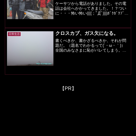
ケーサツから電話がありました。その電
話は会社へかかってきました。！？つい
に・・・怖い怖い((((；ﾟДﾟ))))ｶﾞｸｶﾞｸﾌﾞﾙ
ﾌﾞﾙその日、会社を休んでいたため、机に
は総務からのメモが。「警察から電話が
かかって来ました。」と。(ﾟдﾟ)...
クロスカブ、ガス欠になる。
日常生活
書くべきか、書かざるべきか、それが問
題だ。（題名でわかるって(´・ω・｀)）
全国のみなさまに恥がバレてしまう。書
かなければ、知らんぷりできる・・・う
む、知らんぷりしよう。・・・はい、多
数のブーイングを受けたので書きます。
誰でも1度はあるあれ...
【PR】