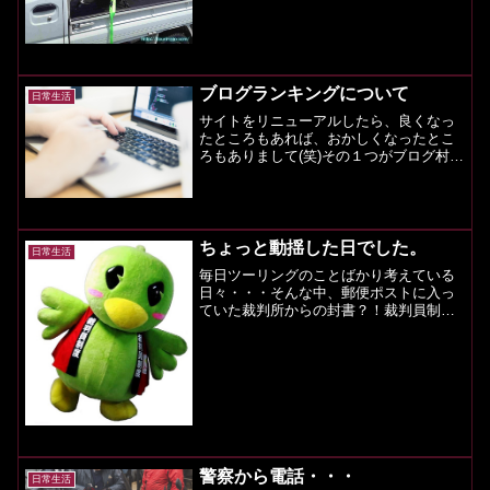
京から高速バスで帰って来た時の話で
す。大人の事情で車のバッテリーが上が
ってしまい、車が使えない状況でした。
スーツケースも...
ブログランキングについて
日常生活
サイトをリニューアルしたら、良くなっ
たところもあれば、おかしくなったとこ
ろもありまして(笑)その１つがブログ村の
ランキングのパーツでして、右側サイド
バーにある白っぽいパーツがそうです。
そもそも、ブログ村は何をしているもの
かと言うと、ブログサ...
ちょっと動揺した日でした。
日常生活
毎日ツーリングのことばかり考えている
日々・・・そんな中、郵便ポストに入っ
ていた裁判所からの封書？！裁判員制度
というのがあったということを1通の封書
で気が付かされる。とりあえず、中身を
確認・・・冊子を見てみる。なにやら、
いろいろと公にしてはい...
警察から電話・・・
日常生活