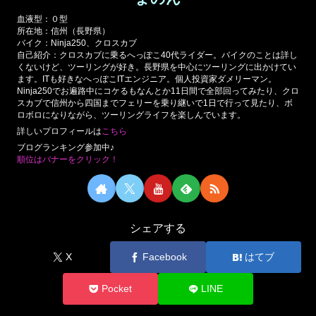
血液型：０型
所在地：信州（長野県）
バイク：Ninja250、クロスカブ
自己紹介：クロスカブに乗るへっぽこ40代ライダー。バイクのことは詳し
くないけど、ツーリングが好き。長野県を中心にツーリングに出かけてい
ます。ITも好きなへっぽこITエンジニア。個人投資家ダメリーマン。
Ninja250でお遍路中にコケるもなんとか11日間で全部回ってみたり、クロ
スカブで信州から四国までフェリーを乗り継いで1日で行って見たり、ボ
ロボロになりながら、ツーリングライフを楽しんでいます。
詳しいプロフィールは
こちら
ブログランキング参加中♪
順位はバナーをクリック！
シェアする
X
Facebook
はてブ
Pocket
LINE