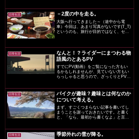
が、どこからどこまでが御岳スカイライ
ンなのか、正式な出...
－2度の中を走る。
日常生活
大阪へ行ってきました～（途中から電
車）今回は、あまり写真がないです(T_T)
というのも、旅行が目的ではなく、セミ
ナーへの出席が目的だったので、写真を
取ることをうっかりしておりました。文
字ばかりになってしまい、すいません。
え？文字が読むのがめ...
なんと！？ライダーにまつわる物
日常生活
語風のとあるPV
すでにPV(動画）をご覧になった方もい
るかもしれませんが、見ていない方もい
らっしゃると思うので、ざっくりとPVの
ストーリーをお話しますね。まず、いい
のがこのショット。夕方なのですが、朝
の静けさのような感じですね。そして、
バイクが趣味？趣味とは何なのか
日常生活
このガソリンスタンド...
について考える。
まず、すごくつまらない記事を書いてし
まうことを謝っておきたいです。と書く
と、「なら、最初から書くなよ」と言わ
れそうですが、あくまでも自分が書きた
いように書いていることをご了承いただ
きたい。さて、おそらく、このサイトを
季節外れの雪が降る。
日常生活
見てくださっている方の多...