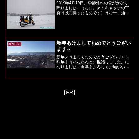
2019年4月10日、季節外れの雪がかなり
降りました。（なお、アイキャッチの写
真は以前撮ったものです）うむー、油断
ができないですね。だいぶ暖かくなった
ので、スタッドレスタイヤからノーマル
タイヤに切り替えた人も多かったよう
で、困った人も多かっ...
新年あけましておめでとうござい
日常生活
ます～
新年あけましておめでとうございます～
昨年中はいろいろとお世話しました。に
なりました。今年もよろしくお願いいた
します。なかなか忙しくて、ご挨拶が遅
れておりましたが、この場を借りてまと
めてありがとうございます。（個別には
ご返信しない場合もござい...
【PR】