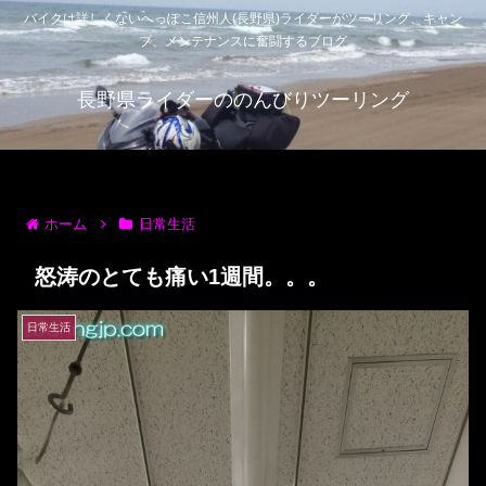
バイクは詳しくないへっぽこ信州人(長野県)ライダーがツーリング、キャン
プ、メンテナンスに奮闘するブログ
長野県ライダーののんびりツーリング
ホーム
日常生活
怒涛のとても痛い1週間。。。
日常生活