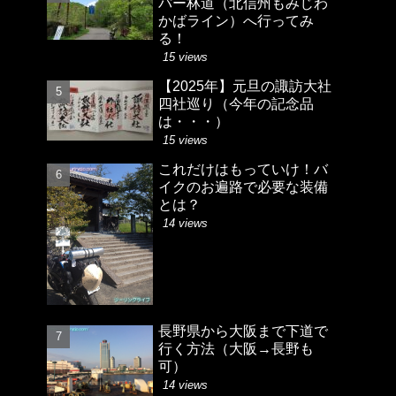
パー林道（北信州もみじわ
かばライン）へ行ってみ
る！
15 views
【2025年】元旦の諏訪大社
四社巡り（今年の記念品
は・・・）
15 views
これだけはもっていけ！バ
イクのお遍路で必要な装備
とは？
14 views
長野県から大阪まで下道で
行く方法（大阪→長野も
可）
14 views