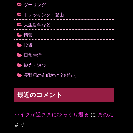
ツーリング
トレッキング・登山
人生哲学など
情報
投資
日常生活
観光・遊び
長野県の市町村に全部行く
最近のコメント
バイクが逆さまにひっくり返る
に
まのん
より