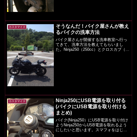
なのです。Google先生に聞いてみる
と・・・はっ！(ﾟдﾟ)！...
そうなんだ！バイク屋さんが教え
カスタマイズ
るバイクの洗車方法
バイク屋さんが開催する洗車教室へ行っ
てきて、洗車方法を教えてもらいまし
た。Ninja250（250cc）とクロスカブ（原
付二種）をそれぞれ別の時に教えてもら
いましたが、基本一緒です。1.道具の準
備道具を用意します。 スポンジスポンジ
ですが、...
Ninja250にUSB電源を取り付る
カスタマイズ
(バイクにUSB電源を取り付ける
まとめ)
バイク(Ninja250）にUSB電源を取り付け
ようNinja250からUSB電源を取れるよう
にしたいと思います。スマフォをはじ
め、USBから電源がとれる機器がかなり