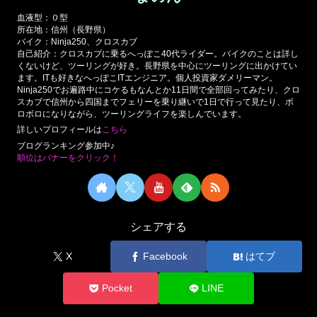
血液型：０型
所在地：信州（長野県）
バイク：Ninja250、クロスカブ
自己紹介：クロスカブに乗るへっぽこ40代ライダー。バイクのことは詳し
くないけど、ツーリングが好き。長野県を中心にツーリングに出かけてい
ます。ITも好きなへっぽこITエンジニア。個人投資家ダメリーマン。
Ninja250でお遍路中にコケるもなんとか11日間で全部回ってみたり、クロ
スカブで信州から四国までフェリーを乗り継いで1日で行って見たり、ボ
ロボロになりながら、ツーリングライフを楽しんでいます。
詳しいプロフィールは
こちら
ブログランキング参加中♪
順位はバナーをクリック！
シェアする
X
Facebook
はてブ
Pocket
LINE