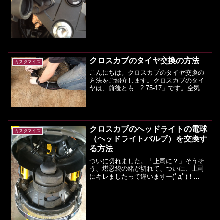
増えて、USBから電源が取れるようにな
るとかなり便利です。私は、iPhon...
クロスカブのタイヤ交換の方法
カスタマイズ
こんにちは。クロスカブのタイヤ交換の
方法をご紹介します。クロスカブのタイ
ヤは、前後とも「2.75-17」です。空気圧
は、前輪：175kPa(1.75kgf/c㎡) 後輪：
225kPa(2.25kgf/c㎡)です。交換用タイヤ
を用意する（お好...
クロスカブのヘッドライトの電球
カスタマイズ
（ヘッドライトバルブ）を交換す
る方法
ついに切れました。「上司に？」そうそ
う、堪忍袋の緒が切れて、ついに、上司
にキレましたって違いますー(ﾟдﾟ)！
23,000kmでついに、ヘッドライトの電球
（ヘッドライトバルブ）が切れましたー
あ、切れた・・・なんとも寂しい気持ち
になりますね。...