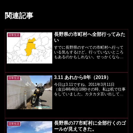
関連記事
長野県の市町村へ全部行ってみた
日常生活
い
すでに長野県のすべての市町村へ行って
いる気もするけど、行っていないところ
もあるのかもしれない。せっかくなら全
部の市町村へ行ってみたい。でも、長野
県の市町村ってどのくらいあるんだろ
う？調べた結果ちょっと調べてみたよ。
結果：77市町村＼(^o^...
3.11 あれから8年（2019）
日常生活
今日は3.11ですね。2011年3月11日
（金)14時46分18秒その時、私は机で仕事
をしていました。カタカタ言い出して、
その後横揺れが来ました。横揺れがとて
も長い時間揺れていて、直感的にどこか
で大きな地震が起こったと感じました。
しばらくし...
長野県の77市町村に全部行くのゴ
日常生活
ールが見えてきた。