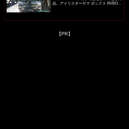
品。アイリスオーヤマ ボックス RVBOX
密閉 カギ付 460 グレー/ダークグリーン
幅45.5×奥行36.1×高さ35.1cm非常にしっ
くりきて、人気があるだ...
【PR】