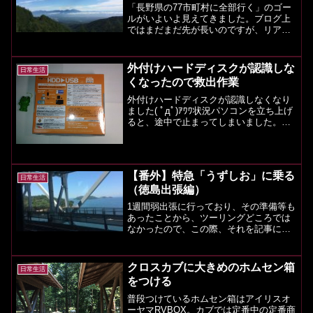
「長野県の77市町村に全部行く」のゴー
ルがいよいよ見えてきました。ブログ上
ではまだまだ先が長いのですが、リアル
上では、のこり7市町村となり、これでゴ
ールとなります。6市町村は土日で自分で
周り、最後の根羽村役場に来て一緒にゴ
外付けハードディスクが認識しな
日常生活
ールしてくれる人が...
くなったので救出作業
外付けハードディスクが認識しなくなり
ました( ﾟдﾟ)ｱﾜﾜ状況パソコンを立ち上げ
ると、途中で止まってしまいました。最
初はパソコンが壊れたと思って、キーボ
ードとマウス以外外してみたら、パソコ
ンは立ち上がりました。どうやら、USB
に接続してい...
【番外】特急「うずしお」に乗る
日常生活
（徳島出張編）
1週間弱出張に行っており、その準備等も
あったことから、ツーリングどころでは
なかったので、この際、それを記事にし
てしまおうという作戦です(^^ゞサーセン
名古屋駅高速バスにて名古屋に来まし
た。名古屋からは新幹線です～クロスカ
クロスカブに大きめのホムセン箱
日常生活
ブで四国へ行っている...
をつける
普段つけているホムセン箱はアイリスオ
ーヤマRVBOX。カブでは定番中の定番商