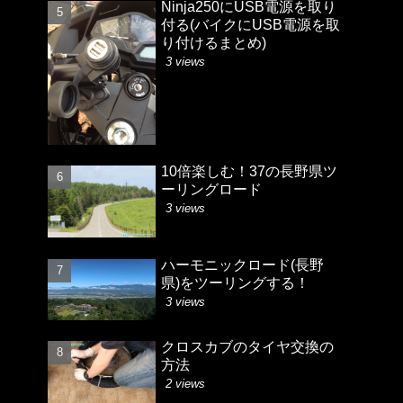
Ninja250にUSB電源を取り
付る(バイクにUSB電源を取
り付けるまとめ)
3 views
10倍楽しむ！37の長野県ツ
ーリングロード
3 views
ハーモニックロード(長野
県)をツーリングする！
3 views
クロスカブのタイヤ交換の
方法
2 views