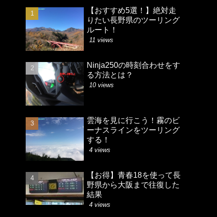
【おすすめ5選！】絶対走
りたい長野県のツーリング
ルート！
11 views
Ninja250の時刻合わせをす
る方法とは？
10 views
雲海を見に行こう！霧のビ
ーナスラインをツーリング
する！
4 views
【お得】青春18を使って長
野県から大阪まで往復した
結果
4 views