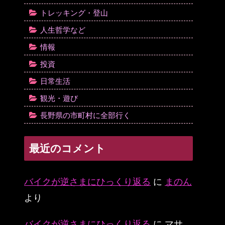
トレッキング・登山
人生哲学など
情報
投資
日常生活
観光・遊び
長野県の市町村に全部行く
最近のコメント
バイクが逆さまにひっくり返る
に
まのん
より
バイクが逆さまにひっくり返る
に
マサ