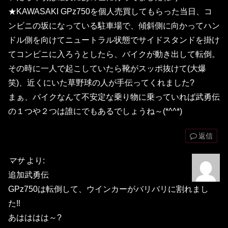
★KAWASAKI GPz750を個人売買してもらった当日、コ
ンビニの坂になっている駐車場で、傾斜側に向かってハン
ドル側を向けてニュートラル状態でサイドスタンドを掛け
てコンビニに入ろうとしたら、バイクが動き出して転倒。
その時に一人で起こしていたら靴がスッポ抜けて(大爆
笑)、近くにいた草野球の人が手伝ってくれました?
まぁ、バイクなんて不安定な乗り物に乗っていれば武勇伝
の１つや２つは誰にでもあるでしょうね～(*^^*)
返信
マサ
より:
追加武勇伝
GPz750は転倒して、ウインカーがバリバリに割れまし
た‼
あはははは～?