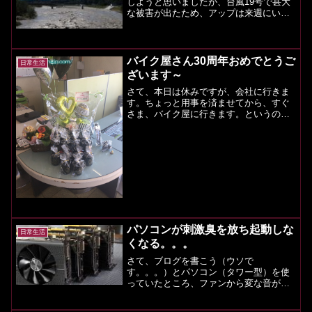
しようと思いましたが、台風19号で甚大
な被害が出たため、アップは来週にいた
します。この度の台風19号で被害に遭わ
れた方々に、心よりお見舞い申し上げま
す。大きな被害が被害が出て、心が痛い
です。。。この台風で...
バイク屋さん30周年おめでとうご
日常生活
ざいます～
さて、本日は休みですが、会社に行きま
す。ちょっと用事を済ませてから、すぐ
さま、バイク屋に行きます。というの
も、私がお世話になっているバイク屋さ
ん、モーターサイクルショップアクトさ
んがなんと、3月1日で30周年を迎えたそ
うです( ﾟдﾟ)！こ...
パソコンが刺激臭を放ち起動しな
日常生活
くなる。。。
さて、ブログを書こう（ウソで
す。。。）とパソコン（タワー型）を使
っていたところ、ファンから変な音がし
たため、パソコンを落とし、修理して、
立ち上げようと思ったところ、今度は電