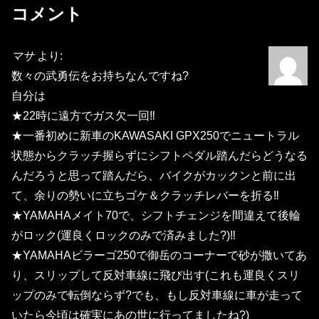
コメント
マサ
より:
数々の武勇伝をお持ちなんですね?
自分は
★22時に遠方でガス欠一回‼
★一番初めに新車のKAWASAKI GPX250でニュートラル
状態からクラッチ握らずにシフトペダル踏んだらどうなる
んだろうと思って踏んだら、バイクがカックンと前に出
て、余りの勢いに立ちゴケ＆クラッチレバーを折る‼
★YAMAHAメイト70で、シフトチェンジを間違えて後輪
がロック(運良くロックのみで済みました?)‼
★YAMAHAビラーゴ250で御岳のコーナーで砂が撒いてあ
り、スリップして反対車線に飛び出す(これも運良くスリ
ップのみで転倒ならず?でも、もし反対車線に車が走って
いたら今頃は確実にあの世に行ってましたね?)