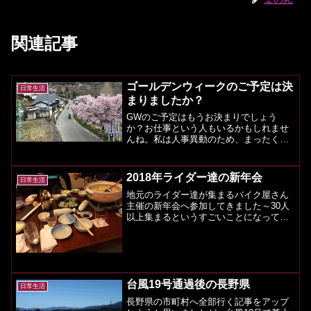
関連記事
ゴールデンウィークのご予定は決
日常生活
まりましたか？
GWのご予定はもうお決まりでしょう
か？お仕事という人もいるかもしれませ
んね。私は人事異動のため、まったくス
ケジュールが不明だったのと、治療関係
で若干の出費があったことなどで今回は
遠出をすることを諦めました。ホント残
2018年ライダー達の新年会
日常生活
念です。志賀草津高原ルート...
地元のライダー達が集まるバイク屋さん
主催の新年会へ参加してきました～30人
以上集まるというすごいことになってい
ました。若い人から60歳を超える人まで
幅広くあつまり、また、野郎ばかりでは
なく、美女も多数で、こんな多種多様の
人が集まるってバイク...
台風19号通過後の長野県
日常生活
長野県の市町村へ全部行く記事をアップ