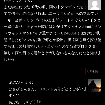
ひさぴょん
より:
まだ学生だった10代の頃、雨の中タンデムで走っ
てて信号が赤になり時速ホニャララkm/hからのフルブレ
ーキ！当然スリップwそのまま30メートルぐらいバイクと
一緒に滑り、止まった時には足がリアタイヤと地面にサン
ドウィッチマン!バイク重すぎて（CB400SF）動けない状
態でしたがツレのお陰で何とか脱出。後遺症も無く擦り傷
すら無しの無傷でした♪（若かったので当然プロテクター
無し）雨の日って意外とケガしないもんなんだなと知りま
したw
返信
まのぴ～
より:
ひさぴょんさん、コメントありがとうございま
す～^^
あぶなーい(ﾟдﾟ)！ﾋｰ