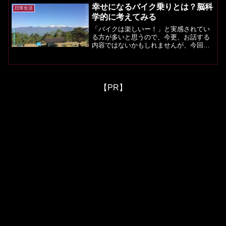
源周りから、煙と異臭（刺激臭）がし
幸せになるバイク乗りとは？脳科
日常生活
て、パソコンが立ち上がらなくなりま...
学的に考えてみる
「バイクは楽しいー！」と実感されてい
る方が多いと思うので、今更、お話する
内容ではないかもしれませんが、今回
は、精神科医・樺沢紫苑 著『精神科医が
見つけた３つの幸福』からヒントを得て
脳科学的にバイク乗りが幸せになれる方
法を考えてみます。バイク...
【PR】