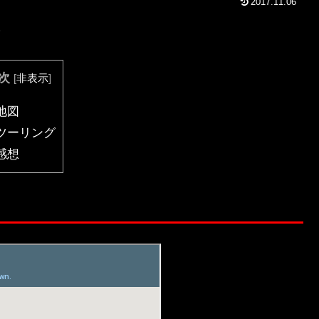
2017.11.06
～
次
[
非表示
]
地図
ツーリング
感想