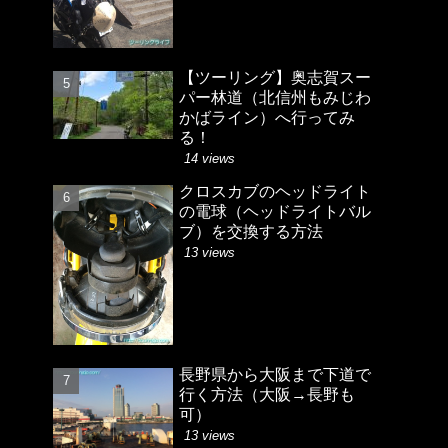
【ツーリング】奥志賀スー
パー林道（北信州もみじわ
かばライン）へ行ってみ
る！
14 views
クロスカブのヘッドライト
の電球（ヘッドライトバル
ブ）を交換する方法
13 views
長野県から大阪まで下道で
行く方法（大阪→長野も
可）
13 views