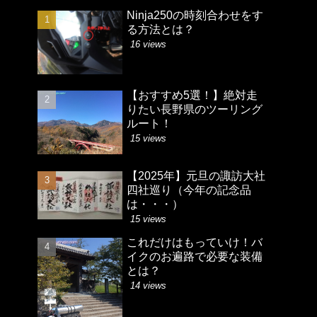
Ninja250の時刻合わせをす
る方法とは？
16 views
【おすすめ5選！】絶対走
りたい長野県のツーリング
ルート！
15 views
【2025年】元旦の諏訪大社
四社巡り（今年の記念品
は・・・）
15 views
これだけはもっていけ！バ
イクのお遍路で必要な装備
とは？
14 views