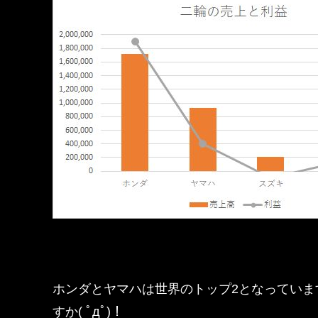
ホンダとヤマハは世界のトップ2となっていま
すか( ﾟдﾟ)！