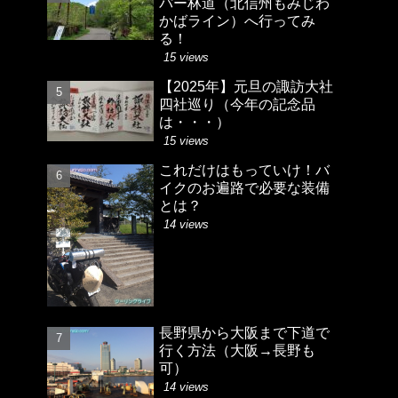
パー林道（北信州もみじわ
かばライン）へ行ってみ
る！
15 views
【2025年】元旦の諏訪大社
四社巡り（今年の記念品
は・・・）
15 views
これだけはもっていけ！バ
イクのお遍路で必要な装備
とは？
14 views
長野県から大阪まで下道で
行く方法（大阪→長野も
可）
14 views