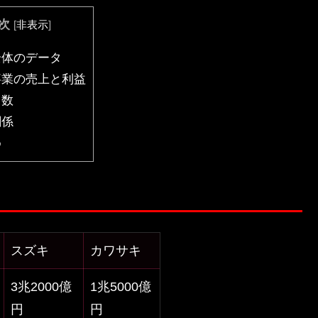
次
[
非表示
]
体のデータ
業の売上と利益
台数
関係
め
スズキ
カワサキ
3兆2000億
1兆5000億
円
円