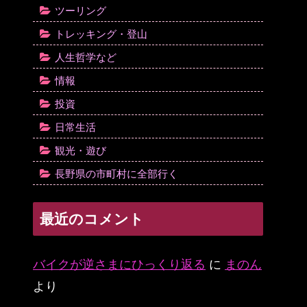
ツーリング
トレッキング・登山
人生哲学など
情報
投資
日常生活
観光・遊び
長野県の市町村に全部行く
最近のコメント
バイクが逆さまにひっくり返る
に
まのん
より