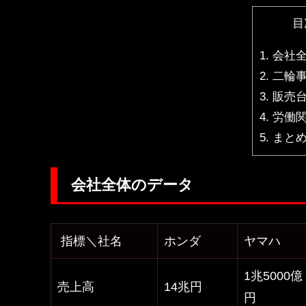
目
1.
会社全
2.
二輪事
3.
販売
4.
労働
5.
まと
会社全体のデータ
指標＼社名
ホンダ
ヤマハ
1兆5000億
売上高
14兆円
円