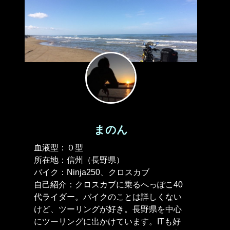
まのん
血液型：０型
所在地：信州（長野県）
バイク：Ninja250、クロスカブ
自己紹介：クロスカブに乗るへっぽこ40
代ライダー。バイクのことは詳しくない
けど、ツーリングが好き。長野県を中心
にツーリングに出かけています。ITも好