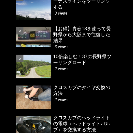
ーナスラインをツーリング
する！
3 views
【お得】青春18を使って長
野県から大阪まで往復した
結果
3 views
10倍楽しむ！37の長野県ツ
ーリングロード
2 views
クロスカブのタイヤ交換の
方法
2 views
クロスカブのヘッドライト
の電球（ヘッドライトバル
ブ）を交換する方法