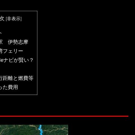
次
[
非表示
]
ト
駅 伊勢志摩
湾フェリー
gleナビが賢い？
行距離と燃費等
った費用