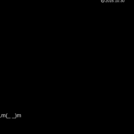
2016.10.30
_ _)m