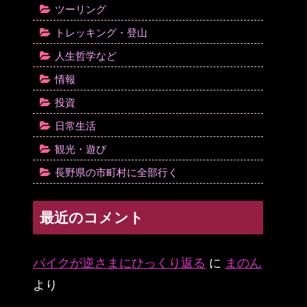
ツーリング
トレッキング・登山
人生哲学など
情報
投資
日常生活
観光・遊び
長野県の市町村に全部行く
最近のコメント
バイクが逆さまにひっくり返る
に
まのん
より