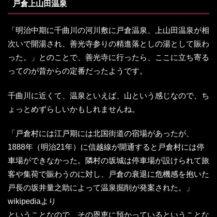
戸倉上山田温泉
「明治中期に千曲川の河川敷に戸倉温泉、上山田温泉が相
次いで開湯され、善光寺参りの精進落としの湯として賑わ
った。」とのことで、善光寺に行ったら、ここに立ち寄る
ってのが昔からの定番だったようです。
千曲川に近くて、温泉といえば、山という感じなので、ち
ょっとめずらしいかもしれませんね。
「戸倉村には江戸期には北国街道の宿場があったが、
1888年（明治21年）に信越線が開通すると戸倉村には停
車場ができなかった。隣村の坂城は停車場が設けられて旅
客や集荷で賑わうのに対し、戸倉の衰退に危機感を抱いた
戸長の坂井量之助によって温泉掘削が発案された。」
wikipediaより
ということなので、その恩恵に預かっているということな