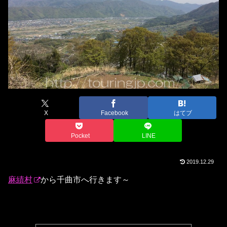
X
Facebook
はてブ
Pocket
LINE
2019.12.29
麻績村
から千曲市へ行きます～