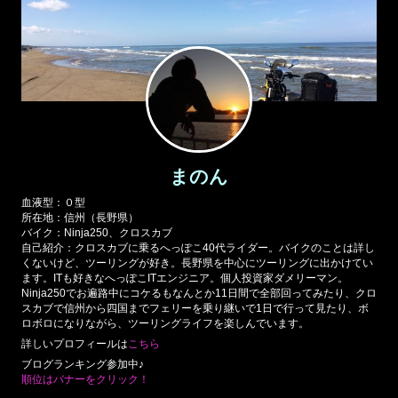
まのん
血液型：０型
所在地：信州（長野県）
バイク：Ninja250、クロスカブ
自己紹介：クロスカブに乗るへっぽこ40代ライダー。バイクのことは詳し
くないけど、ツーリングが好き。長野県を中心にツーリングに出かけてい
ます。ITも好きなへっぽこITエンジニア。個人投資家ダメリーマン。
Ninja250でお遍路中にコケるもなんとか11日間で全部回ってみたり、クロ
スカブで信州から四国までフェリーを乗り継いで1日で行って見たり、ボ
ロボロになりながら、ツーリングライフを楽しんでいます。
詳しいプロフィールは
こちら
ブログランキング参加中♪
順位はバナーをクリック！