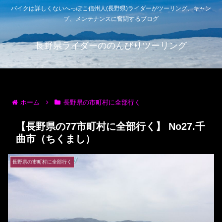
バイクは詳しくないへっぽこ信州人(長野県)ライダーがツーリング、キャン
プ、メンテナンスに奮闘するブログ
長野県ライダーののんびりツーリング
ホーム
長野県の市町村に全部行く
【長野県の77市町村に全部行く】 No27.千
曲市（ちくまし）
長野県の市町村に全部行く