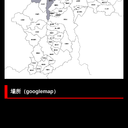
場所（googlemap）