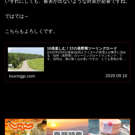
いずれにしても、被害が出ないような対策が必要ですね。
ではでは～
こちらもよろしくです。
10倍楽しむ！37の長野県ツーリングロード
(2020年9月6日更新)信州人ライダーの管理人が勝手に決め
る「信州（長野県）のツーリングロードランキング」で
す。信州は、海が無く山が多いですが、とても景色が良い
ツーリングロードが広がっています。日本の真ん中辺りに
あるので、東京や名古屋から...
2020.09.10
touringjp.com