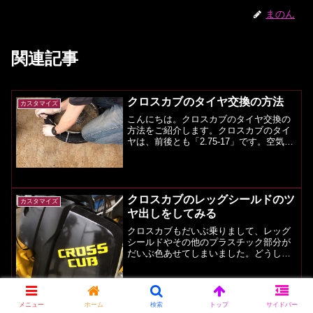
まのん
関連記事
クロスカブのタイヤ交換の方法
カスタマイズ
こんにちは。クロスカブのタイヤ交換の
方法をご紹介します。クロスカブのタイ
ヤは、前後とも「2.75-17」です。空気圧
は、前輪：175kPa(1.75kgf/c㎡) 後輪：
225kPa(2.25kgf/c㎡)です。交換用タイヤ
を用意する（お好...
クロスカブのレッグシールドのツ
カスタマイズ
ヤ出しをしてみる
クロスカブもだいぶ乗りまして、レッグ
シールドやその他のプラスチック部分が
だいぶ色あせてしまいました。どうした
ものかと思っていたんです。先日、別の
ことで防水をしようと思って買ってみた
スプレーの用途を見たら、「●自動車やオ
ートバイ、自転車、機械...
メニュー
ホーム
検索
トップ
サイドバー