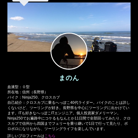
まのん
血液型：０型
所在地：信州（長野県）
バイク：Ninja250、クロスカブ
自己紹介：クロスカブに乗るへっぽこ40代ライダー。バイクのことは詳し
くないけど、ツーリングが好き。長野県を中心にツーリングに出かけてい
ます。ITも好きなへっぽこITエンジニア。個人投資家ダメリーマン。
Ninja250でお遍路中にコケるもなんとか11日間で全部回ってみたり、クロ
スカブで信州から四国までフェリーを乗り継いで1日で行って見たり、ボ
ロボロになりながら、ツーリングライフを楽しんでいます。
詳しいプロフィールは
こちら