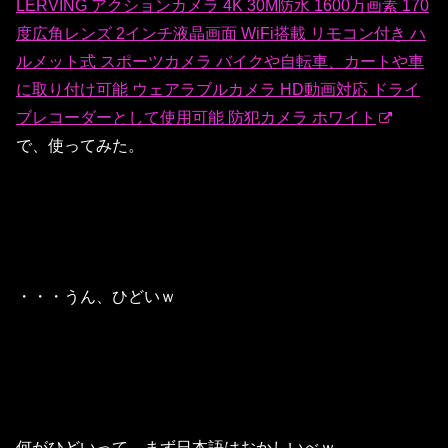
LERVING アクションカメラ 4K 30M防水 1600万画素 170
度広角レンズ 2インチ液晶画面 WiFi搭載 リモコン付き ハ
ルメット式 スポーツカメラ バイクや自転車、カートや車
に取り付け可能 ウェアラブルカメラ HD動画対応 ドライ
ブレコーダーとして使用可能 防犯カメラ ホワイト
で、使ってみた。
・・・うん、ひどいｗ
何がひどいって、まず日本語はおかしいべｗ