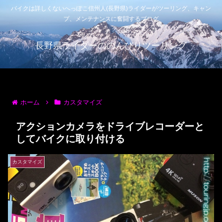
バイクは詳しくないへっぽこ信州人(長野県)ライダーがツーリング、キャン
プ、メンテナンスに奮闘するブログ
長野県ライダーののんびりツーリング
ホーム
カスタマイズ
アクションカメラをドライブレコーダーと
してバイクに取り付ける
カスタマイズ