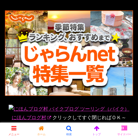
にほんブログ村
クリックしてすぐ閉じればＯＫ～
ツーリング
観光・遊び
メニュー
ホーム
検索
トップ
サイドバー