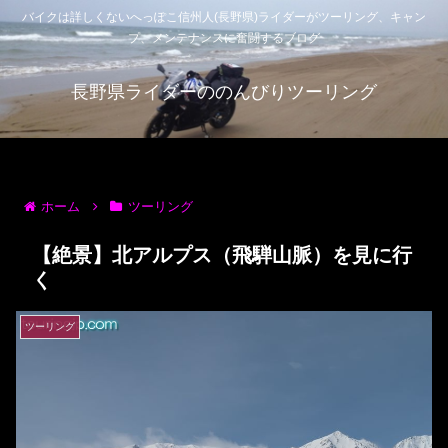
バイクは詳しくないへっぽこ信州人(長野県)ライダーがツーリング、キャン
プ、メンテナンスに奮闘するブログ
長野県ライダーののんびりツーリング
ホーム
ツーリング
【絶景】北アルプス（飛騨山脈）を見に行
く
ツーリング