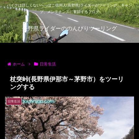
バイクは詳しくないへっぽこ信州人(長野県)ライダーがツーリング、キャン
プ、メンテナンスに奮闘するブログ
長野県ライダーののんびりツーリング
ホーム
日常生活
杖突峠(長野県伊那市～茅野市）をツーリ
ングする
日常生活